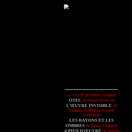
---
---
------------------------------
--
-
> Les 10 dernières critiques :
OTEC
de Tereza Nvotová
L'ŒUVRE INVISIBLE
de
Vladimir Rodionov et Avril
Tembouret
LES RAYONS ET LES
OMBRES
de Xavier Giannoli
A PIED D'ŒUVRE
de Valérie