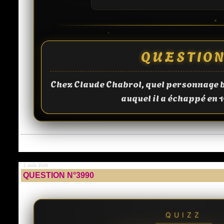
QUESTIO
Chez Claude Chabrol, quel personnage bo
auquel il a échappé en 
1 août 2026
QUESTION N°3990
QUIZZ