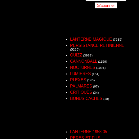
LANTERNE MAGIQUE
(7535)
PERSISTANCE RETINIENNE
(5225)
QUIZZ
(3992)
CANNONBALL
(1159)
NOCTURNES
(1094)
LUMIERES
(154)
PLEXES
(145)
PALMARES
(67)
CRITIQUES
(34)
BONUS CACHES
(10)
LANTERNE 1958.05
PERES ET FILS