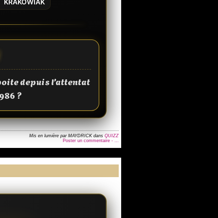
KRAKOWIAK
N
ite depuis l’attentat
1986 ?
Mis en lumière par MAYDRICK
dans
QUIZZ
Poster un commentaire -
…