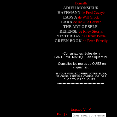
Donzelli
ADIEU MONSIEUR
HAFFMANN
de Fred Cavayé
EASY A
de Will Gluck
LARA
de Jan-Ole Gerster
THE ART OF SELF-
DEFENSE
de Riley Stearns
YESTERDAY
de Danny Boyle
GREEN BOOK
de Peter Farrelly
Consultez les règles de la
-
LANTERNE MAGIQUE en cliquant
ici
.
Consultez les règles du QUIZZ en
-
cliquant
ici
.
SI VOUS VOULEZ CREER VOTRE BLOG,
NE CHOISISSEZ PAS OVER-BLOG. DES
BUGS TOUS LES JOURS !!!
---
---
------------------
-
-----------
Espace V.I.P.
Email