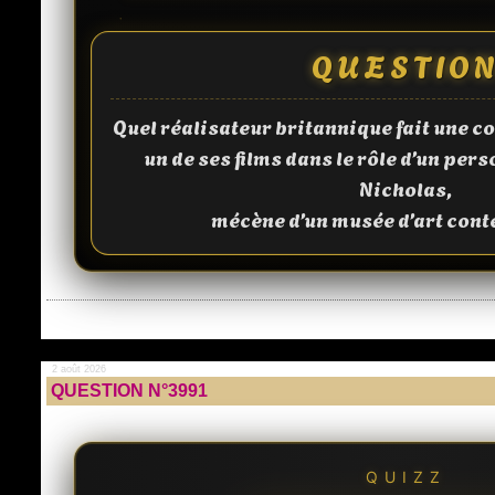
QUESTIO
Quel réalisateur britannique fait une c
un de ses films dans le rôle d’un p
Nicholas,
mécène d’un musée d’art con
2 août 2026
QUESTION N°3991
QUIZZ