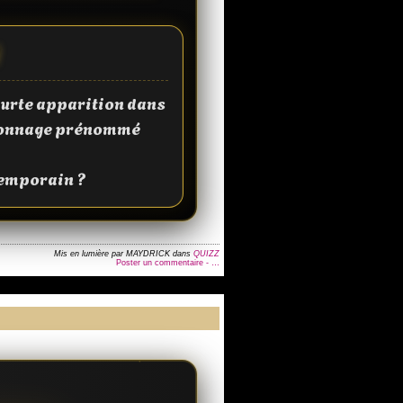
N
ourte apparition dans
ersonnage prénommé
temporain ?
Mis en lumière par MAYDRICK
dans
QUIZZ
Poster un commentaire -
…